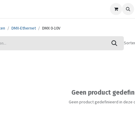
ze merken
Nieuws
Support
Contact
ten
DMX-Ethernet
DMX 0-10V
Sorte
Geen product gedefin
Geen product gedefinieerd in deze 