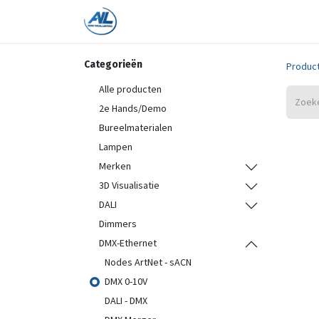
Home
Shop
Trainingen
On
Categorieën
Produc
Alle producten
2e Hands/Demo
Bureelmaterialen
Lampen
Merken
3D Visualisatie
DALI
Dimmers
DMX-Ethernet
Nodes ArtNet - sACN
DMX 0-10V
DALI - DMX