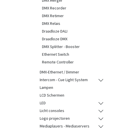
DMX Merger
DMX Recorder
DMX Retimer
DMX Relais
Draadloze DALI
Draadloze DMX
DMX Splitter - Booster
Ethernet Switch
Remote Controller
DMX-Ethernet / Dimmer
Intercom - Cue Light System
Lampen
LCD Schermen
LED
Licht consoles
Logo projectoren
Mediaplayers - Mediaservers