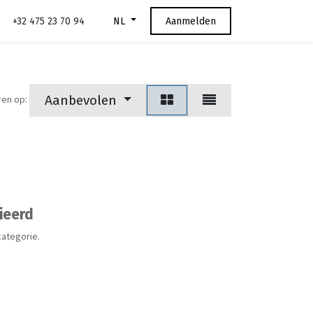
+32 475 23 70 94
Aanmelden
NL
Aanbevolen
ren op:
ieerd
categorie.