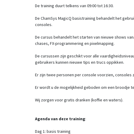
De training duurt telkens van 09:00 tot 16:30.
De ChamSys MagicQ basistraining behandelt het gebrui
consoles.
De cursus behandelt het starten van nieuwe shows vana
chases, FX-programmering en pixelmapping.
De cursussen zijn geschikt voor alle vaardigheidsniv
gebruikers kunnen nieuwe tips en trucs oppikken.
Er zijn twee personen per console voorzien, consoles z
Er wordt u de mogelijkheid geboden om een broodje te 
Wij zorgen voor gratis dranken (koffie en waters).
Agenda van deze training
:
Dag 1: basis training