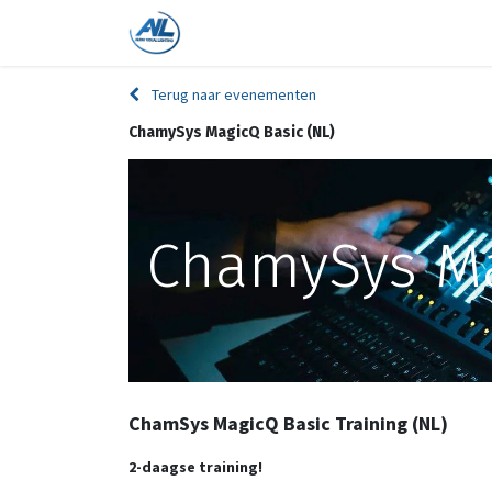
Home
Shop
Trainingen
On
Terug naar evenementen
ChamySys MagicQ Basic (NL)
ChamySys Ma
ChamSys MagicQ Basic Training (NL)
2-daagse training!