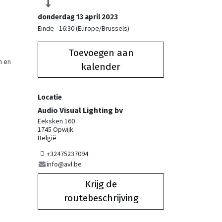
donderdag 13 april 2023
Einde -
16:30
(
Europe/Brussels
)
Toevoegen aan
n en
kalender
Locatie
Audio Visual Lighting bv
Eeksken 160
1745 Opwijk
België
+32475237094
info@avl.be
Krijg de
routebeschrijving