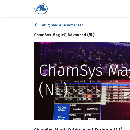
Home
Shop
Trainingen
On
Terug naar evenementen
ChamSys MagicQ Advanced (NL)
ChamSys Ma
(NL)
ChamSys MagicQ Advanced Training (NL)