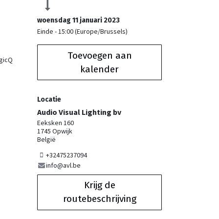
woensdag 11 januari 2023
Einde -
15:00
(
Europe/Brussels
)
Toevoegen aan
agicQ
kalender
Locatie
Audio Visual Lighting bv
Eeksken 160
1745 Opwijk
België
+32475237094
info@avl.be
Krijg de
routebeschrijving