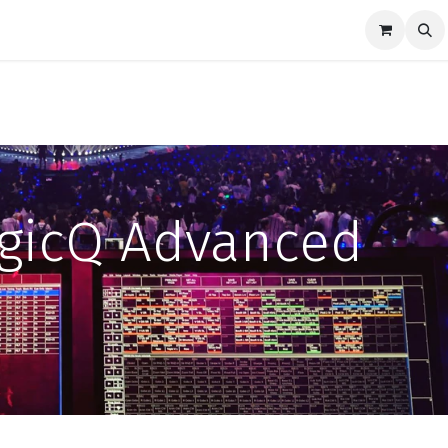
ze merken
Nieuws
Support
Contact
gicQ Advanced