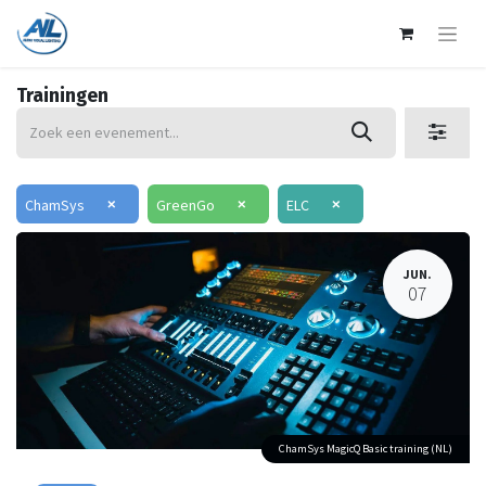
Trainingen
×
×
×
ChamSys
GreenGo
ELC
JUN.
07
ChamSys MagicQ Basic training (NL)