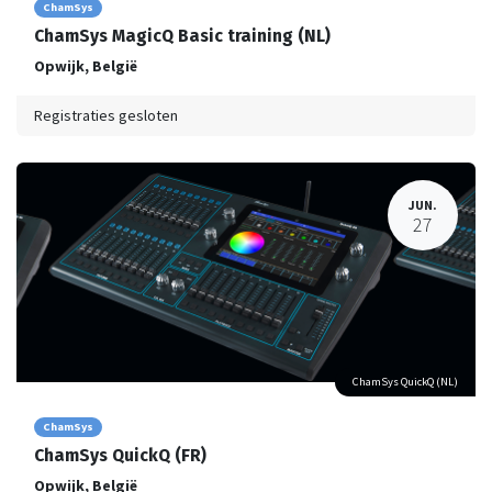
ChamSys
ChamSys MagicQ Basic training (NL)
Opwijk
,
België
Registraties gesloten
JUN.
27
ChamSys QuickQ (NL)
ChamSys
ChamSys QuickQ (FR)
Opwijk
,
België