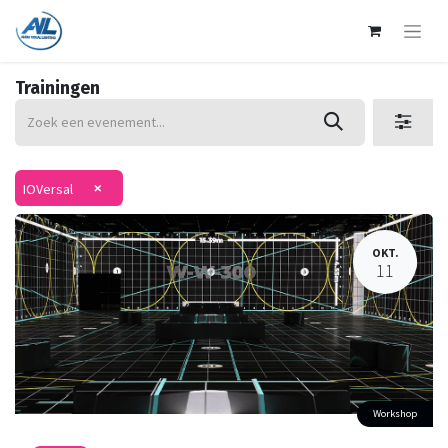
Trainingen
×
IOVersal
OKT.
11
Workshop