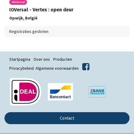
IOVersal
IOVersal - Vertex : open deur
Opwijk
,
België
Registraties gesloten
Startpagina
Over ons
Producten
Privacybeleid
Algemene voorwaarden
Contact