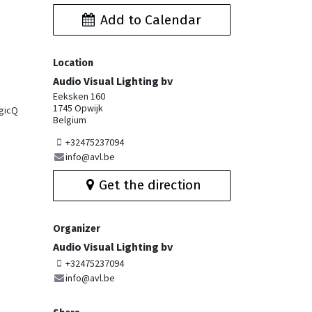
Add to Calendar
Location
Audio Visual Lighting bv
Eeksken 160
1745 Opwijk
agicQ
Belgium
+32475237094
info@avl.be
Get the direction
Organizer
Audio Visual Lighting bv
+32475237094
info@avl.be