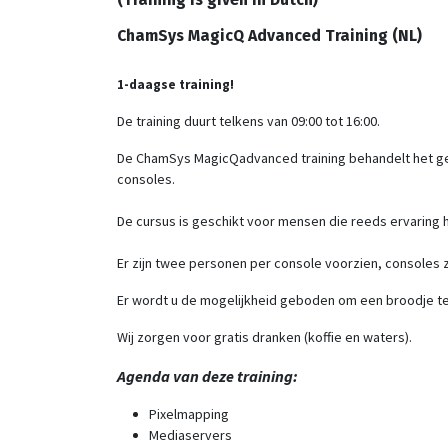
ChamSys MagicQ Advanced Training (NL)
1-daagse training!
De training duurt telkens van 09:00 tot 16:00.
De ChamSys MagicQadvanced training behandelt het geb
consoles.
De cursus is geschikt voor mensen die reeds ervaring
Er zijn twee personen per console voorzien, consoles z
Er wordt u de mogelijkheid geboden om een broodje te 
Wij zorgen voor gratis dranken (koffie en waters).
Agenda van deze training:
Pixelmapping
Mediaservers