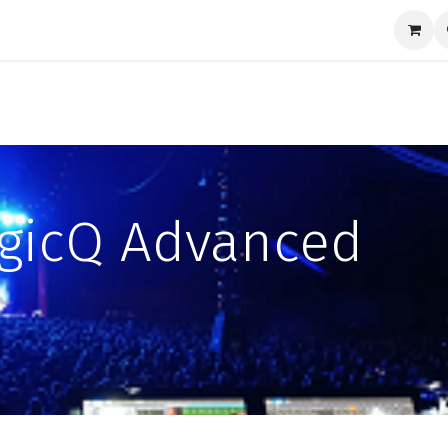
nds
News
Support
Contact us
gicQ Advanced