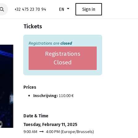
+32 475 23 70 94
Sign in
EN
Tickets
Registrations are
closed
Registrations
Closed
Prices
Inschrijving:
110.00
€
Date & Time
Tuesday, February 11, 2025
9:00 AM
4:00 PM
(
Europe/Brussels
)