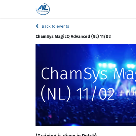
Home
Shop
Trainings
Bra
Back to events
ChamSys MagicQ Advanced (NL) 11/02
ChamSys Ma
(NL) 11/02
(Training is given in Dutch)