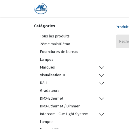
Accueil
Boutique
Formations
Catégories
Produit
Tous les produits
2ème main/Démo
Fournitures de bureau
Lampes
Marques
Visualisation 3D
DALI
Gradateurs
DMX-Ethernet
DMX-Ethernet / Dimmer
Intercom - Cue Light System
Lampes