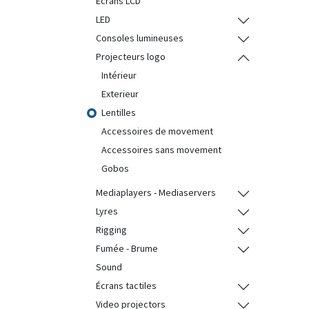
Ecrans LCD
LED
Consoles lumineuses
Projecteurs logo
Intérieur
Exterieur
Lentilles
Accessoires de movement
Accessoires sans movement
Gobos
Mediaplayers - Mediaservers
Lyres
Rigging
Fumée - Brume
Sound
Écrans tactiles
Video projectors