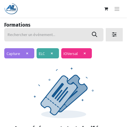
Formations
×
×
×
Capture
ELC
IOVersal