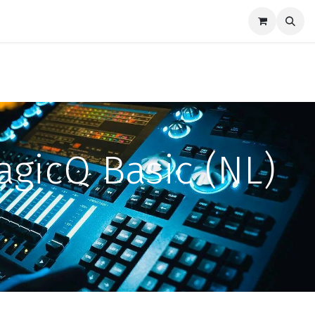
Marques
Nouvellles
Support
Contactez-nous
gicQ Basic (NL)