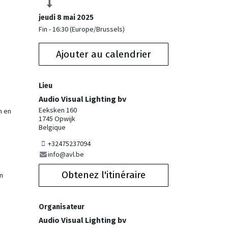
jeudi 8 mai 2025
Fin -
16:30
(
Europe/Brussels
)
Ajouter au calendrier
Lieu
Audio Visual Lighting bv
Eeksken 160
n en
1745 Opwijk
Belgique
+32475237094
info@avl.be
Obtenez l'itinéraire
en
Organisateur
Audio Visual Lighting bv