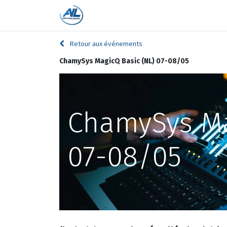
Accueil
Boutique
Formations
Retour aux événements
ChamySys MagicQ Basic (NL) 07-08/05
ChamySys Ma
07-08/05