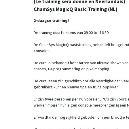
(Le training sera donné en Néerlandais)
ChamSys MagicQ Basic Training (NL)
2-daagse training!
De training duurt telkens van 09:00 tot 16:30.
De ChamSys MagicQ basistraining behandelt het gebrui
consoles.
De cursus behandelt het starten van nieuwe shows vana
chases, FX-programmering en pixelmapping.
De cursussen zijn geschikt voor alle vaardigheidsniv
gebruikers kunnen nieuwe tips en trucs oppikken.
Er zijn twee personen per PC voorzien, PC's zijn voorzi
werken mogen hun eigen console meebrengen (geen M
Er wordt u de mogelijkheid geboden om een broodje te 