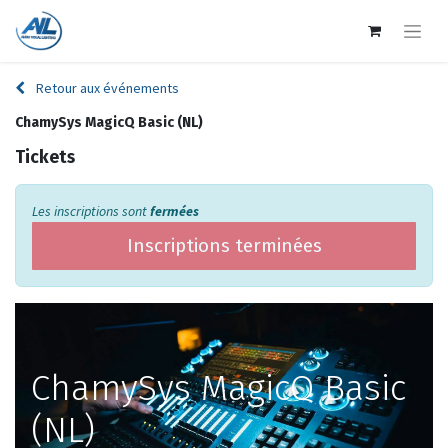
Retour aux événements
ChamySys MagicQ Basic (NL)
Tickets
Les inscriptions sont
fermées
Inscriptions terminées
ChamySys MagicQ Basic
(NL)