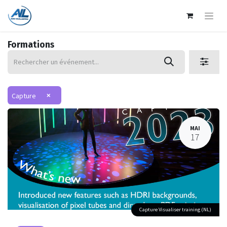
Formations
×
Capture
MAI
17
Capture Visualiser training (NL)