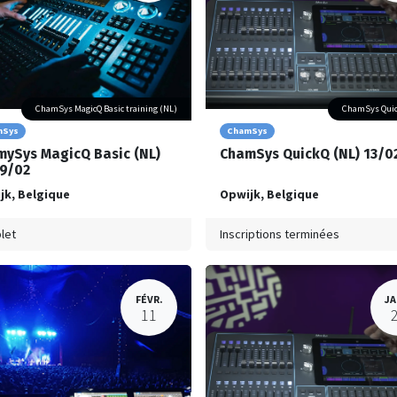
ChamSys MagicQ Basic training (NL)
ChamSys Quic
mSys
ChamSys
ySys MagicQ Basic (NL)
ChamSys QuickQ (NL) 13/0
9/02
jk
,
Belgique
Opwijk
,
Belgique
let
Inscriptions terminées
FÉVR.
JA
11