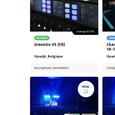
Greengo V5 (FR)
GreenGo
Cha
GreenGo V5 (FR)
Cham
18-1
Opwijk
,
Belgique
Opwi
Inscriptions terminées
Comp
FÉVR.
12