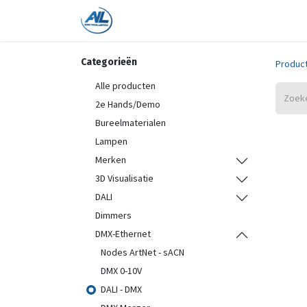
Home
Shop
Trainingen
On
Categorieën
Produc
Alle producten
2e Hands/Demo
Bureelmaterialen
Lampen
Merken
3D Visualisatie
DALI
Dimmers
DMX-Ethernet
Nodes ArtNet - sACN
DMX 0-10V
DALI - DMX