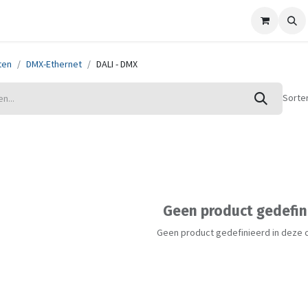
ze merken
Nieuws
Support
Contact
ten
DMX-Ethernet
DALI - DMX
Sorte
Geen product gedefin
Geen product gedefinieerd in deze 