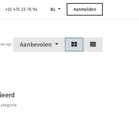
+32 475 23 70 94
Aanmelden
NL
Aanbevolen
ren op:
ieerd
categorie.