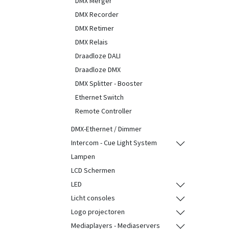
DMX Merger
DMX Recorder
DMX Retimer
DMX Relais
Draadloze DALI
Draadloze DMX
DMX Splitter - Booster
Ethernet Switch
Remote Controller
DMX-Ethernet / Dimmer
Intercom - Cue Light System
Lampen
LCD Schermen
LED
Licht consoles
Logo projectoren
Mediaplayers - Mediaservers