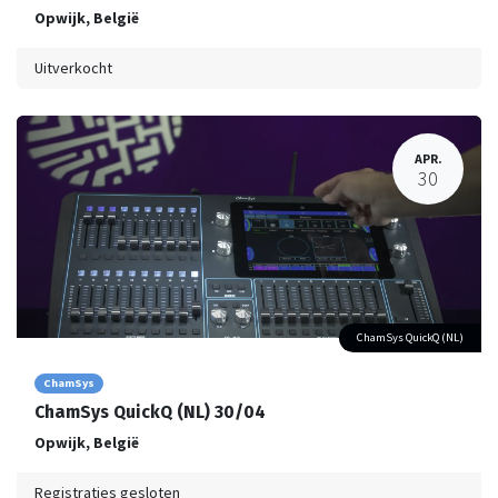
Opwijk
,
België
Uitverkocht
APR.
30
ChamSys QuickQ (NL)
ChamSys
ChamSys QuickQ (NL) 30/04
Opwijk
,
België
Registraties gesloten