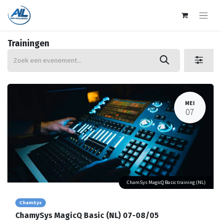
Trainingen
MEI
07
ChamSys MagicQ Basic training (NL)
ChamSys
ChamySys MagicQ Basic (NL) 07-08/05