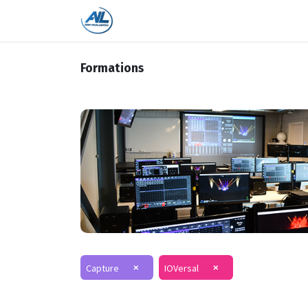
Accueil
Boutique
Formations
Formations
×
×
Capture
IOVersal