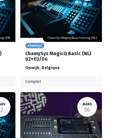
ing (FR)
ChamSys MagicQ Basic training (NL)
ChamSys
)
ChamySys MagicQ Basic (NL)
02+03/04
Opwijk
,
Belgique
Complet
ARS
MARS
12
06