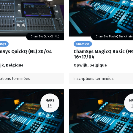
ChamSys QuickQ (NL)
ChamSys MagicQ Basic train
mSys
ChamSys
Sys QuickQ (NL) 30/04
ChamSys MagicQ Basic (FR
16+17/04
jk
,
Belgique
Opwijk
,
Belgique
iptions terminées
Inscriptions terminées
MARS
M
19