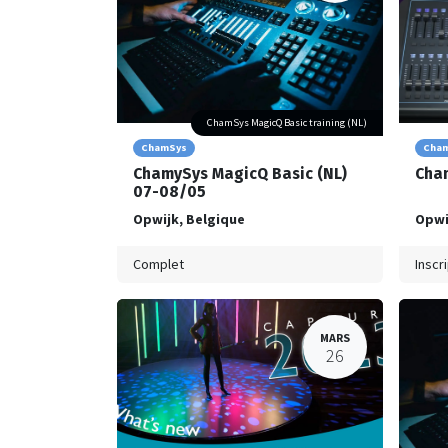
ChamSys MagicQ Basic training (NL)
ChamSys
Cha
ChamySys MagicQ Basic (NL)
Cham
07-08/05
Opwijk
,
Belgique
Opwi
Complet
Inscr
MARS
26