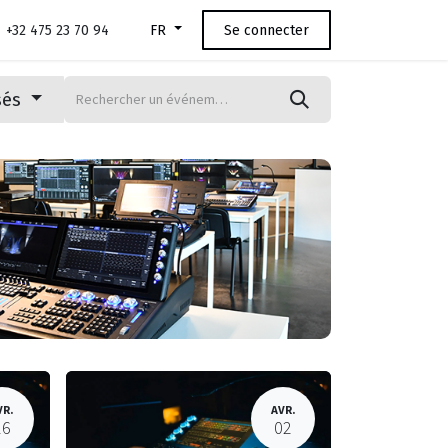
+32 475 23 70 94
Se connecter
FR
sés
VR.
AVR.
16
02