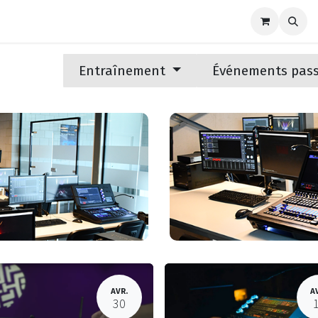
Marques
Nouvellles
Support
Contactez-nous
Entraînement
Événements pas
AVR.
A
30